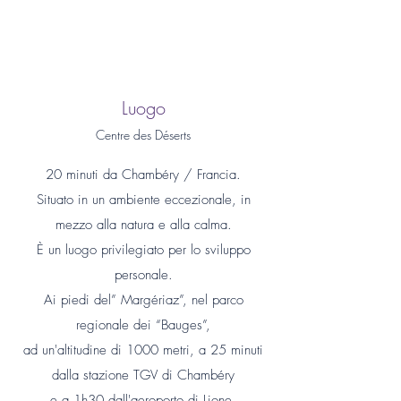
Luogo
Centre des Déserts
20 minuti da Chambéry / Francia.
Situato in un ambiente eccezionale, in
mezzo alla natura e alla calma.
È un luogo privilegiato per lo sviluppo
personale.
Ai piedi del” Margériaz”, nel parco
regionale dei “Bauges”,
ad un'altitudine di 1000 metri, a 25 minuti
dalla stazione TGV di Chambéry
e a 1h30 dall'aeroporto di Lione.