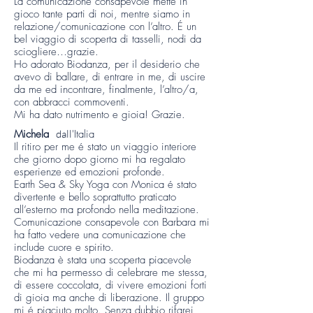
La comunicazione consapevole mette in
gioco tante parti di noi, mentre siamo in
relazione/comunicazione con l’altro. É un
bel viaggio di scoperta di tasselli, nodi da
sciogliere…grazie.
Ho adorato Biodanza, per il desiderio che
avevo di ballare, di entrare in me, di uscire
da me ed incontrare, finalmente, l’altro/a,
con abbracci commoventi.
Mi ha dato nutrimento e gioia! Grazie.
Michela
dall'
Italia
Il ritiro per me é stato un viaggio interiore
che giorno dopo giorno mi ha regalato
esperienze ed emozioni profonde.
Earth Sea & Sky Yoga con Monica é stato
divertente e bello soprattutto praticato
all’esterno ma profondo nella meditazione.
Comunicazione consapevole con Barbara mi
ha fatto vedere una comunicazione che
include cuore e spirito.
Biodanza è stata una scoperta piacevole
che mi ha permesso di celebrare me stessa,
di essere coccolata, di vivere emozioni forti
di gioia ma anche di liberazione. Il gruppo
mi é piaciuto molto. Senza dubbio rifarei